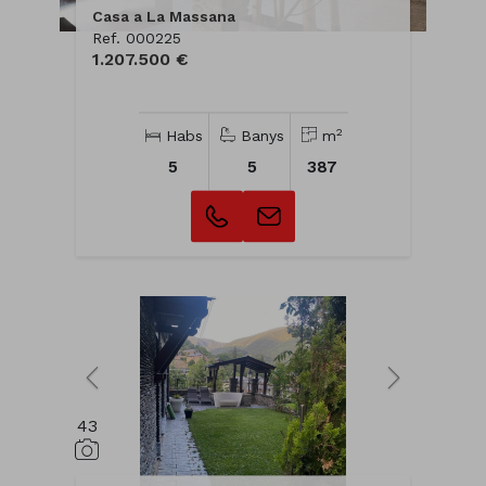
Casa a La Massana
Ref. 000225
1.207.500 €
2
Habs
Banys
m
5
5
387
43