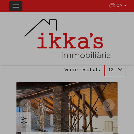
CA
IMMOBLES EN VENDA EN LA MASSANA
Ordena
Filtrar
2 immobles en total
12
Veure resultats
24