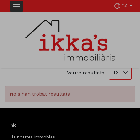
CA
IMMOBLES A LLOGUER EN
Ordena
Filtrar
0 immobles en total
12
Veure resultats
No s'han trobat resultats
Inici
Els nostres immobles