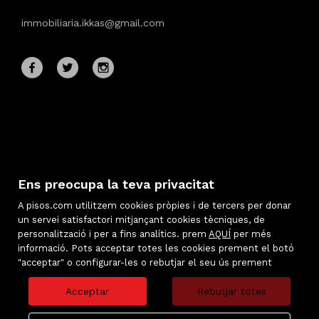
immobiliaria.ikkas@gmail.com
Ens preocupa la teva privacitat
A pisos.com utilitzem cookies pròpies i de tercers per donar
un servei satisfactori mitjançant cookies tècniques, de
personalització i per a fins analítics. prem
AQUÍ
per més
informació. Pots acceptar totes les cookies prement el botó
Immobles destacats
"acceptar" o configurar-les o rebutjar el seu ús prement
Mapa Web
Avís legal
Acceptar
Rebutjar totes
Preferits