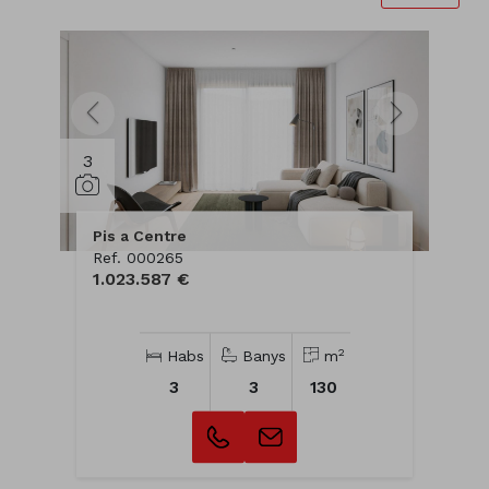
3
Pis a Centre
Ref. 000265
1.023.587 €
2
Habs
Banys
m
3
3
130