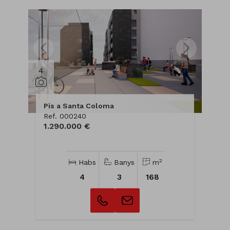
4
Pis a Santa Coloma
Ref. 000240
1.290.000 €
2
Habs
Banys
m
4
3
168