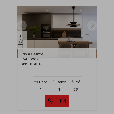
3
Pis a Centre
Ref. 000263
419.868 €
2
Habs
Banys
m
1
1
53