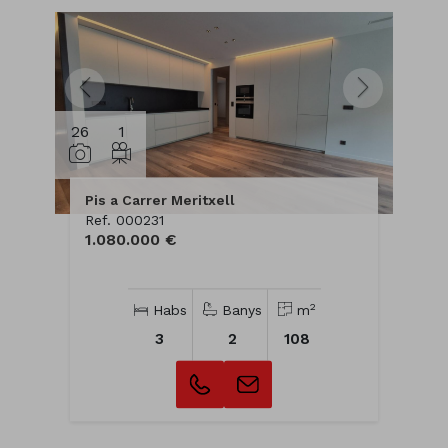
26
1
Pis a Carrer Meritxell
Ref. 000231
1.080.000 €
2
Habs
Banys
m
3
2
108