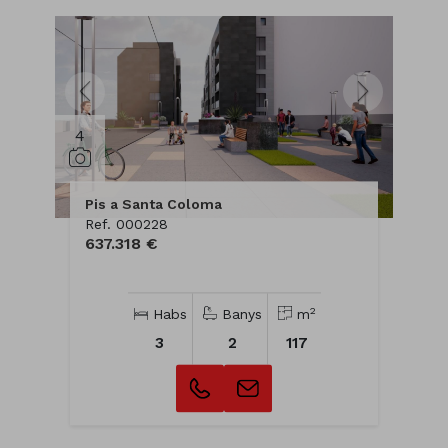
4
Pis a Santa Coloma
Ref. 000228
637.318 €
2
Habs
Banys
m
3
2
117