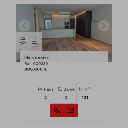
22
1
Pis a Centre
Ref. 000230
886.000 €
2
Habs
Banys
m
2
2
101