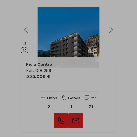
3
Pis a Centre
Ref. 000259
555.006 €
2
Habs
Banys
m
2
1
71