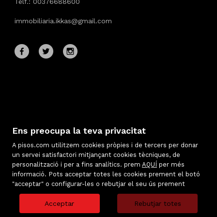
Telf.: 00376688600
immobiliaria.ikkas@gmail.com
Ens preocupa la teva privacitat
A pisos.com utilitzem cookies pròpies i de tercers per donar
un servei satisfactori mitjançant cookies tècniques, de
personalització i per a fins analítics. prem
AQUÍ
per més
informació. Pots acceptar totes les cookies prement el botó
Immobles destacats
"acceptar" o configurar-les o rebutjar el seu ús prement
Mapa Web
Avís legal
Acceptar
Rebutjar totes
Preferits