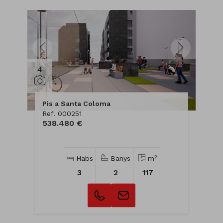
4
Pis a Santa Coloma
Ref. 000251
538.480 €
2
Habs
Banys
m
3
2
117