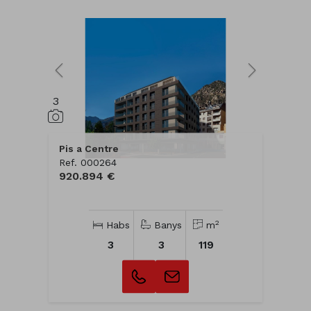
3
Pis a Centre
Ref. 000264
920.894 €
2
Habs
Banys
m
3
3
119