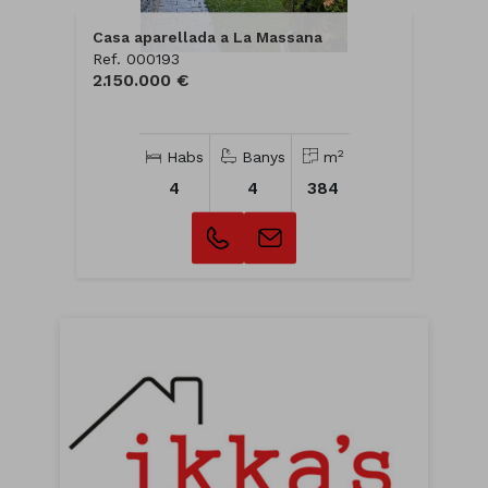
Casa aparellada a La Massana
Ref. 000193
2.150.000 €
2
Habs
Banys
m
4
4
384