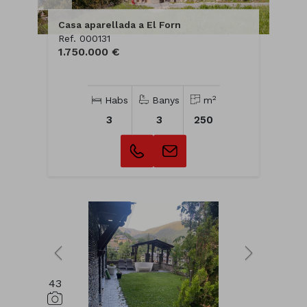
Casa aparellada a El Forn
Ref. 000131
1.750.000 €
2
Habs
Banys
m
3
3
250
43