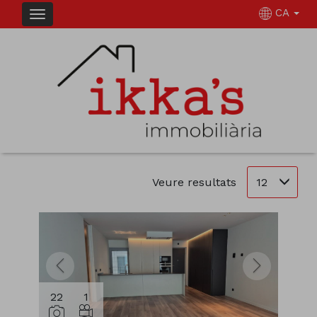
CA
IMMOBLES EN VENDA D'IMMOBILIARIA IKKA
´S
Ordena
Filtrar
31 immobles en total
12
Veure resultats
22
1