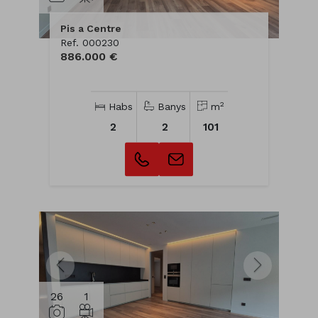
Pis a Centre
Ref. 000230
886.000 €
2
Habs
Banys
m
2
2
101
26
1