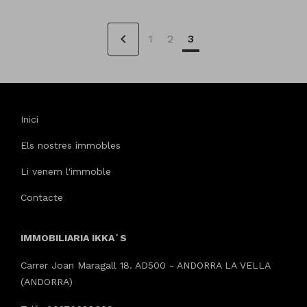
chevron_left
1
2
3
Inici
Els nostres immobles
Li venem l'immoble
Contacte
IMMOBILIARIA IKKA´S
Carrer Joan Maragall 18. AD500 - ANDORRA LA VELLA
(ANDORRA)