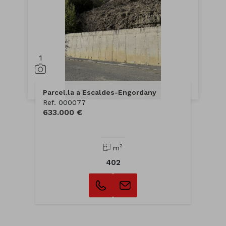
1
Parcel.la a Escaldes-Engordany
Ref. 000077
633.000 €
2
m
402