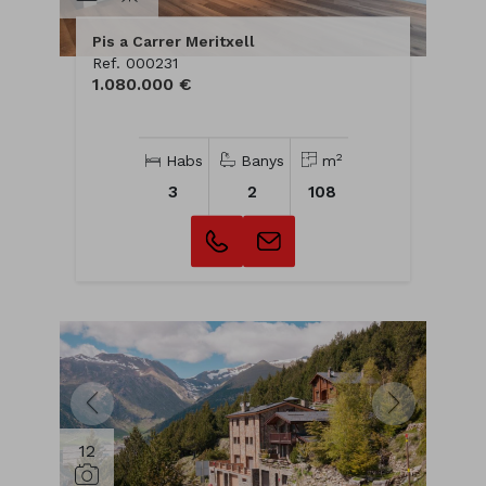
Pis a Carrer Meritxell
Ref. 000231
1.080.000 €
2
Habs
Banys
m
3
2
108
12